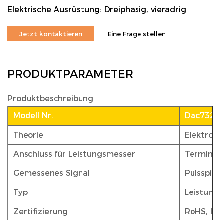
Elektrische Ausrüstung: Dreiphasig, vieradrig
Jetzt kontaktieren
Eine Frage stellen
PRODUKTPARAMETER
Produktbeschreibung
Modell Nr.
Dac732
Theorie
Elektron
Anschluss für Leistungsmesser
Terminal
Gemessenes Signal
Pulsspit
Typ
Leistun
Zertifizierung
RoHS, IS