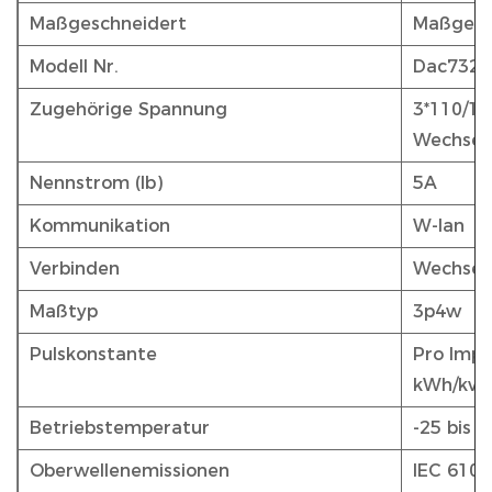
Maßgeschneidert
Maßgesc
Modell Nr.
Dac732
Zugehörige Spannung
3*110/19
Wechsel
Nennstrom (Ib)
5A
Kommunikation
W-lan
Verbinden
Wechsel
Maßtyp
3p4w
Pulskonstante
Pro Impul
kWh/kva
Betriebstemperatur
-25 bis 5
Oberwellenemissionen
IEC 6100