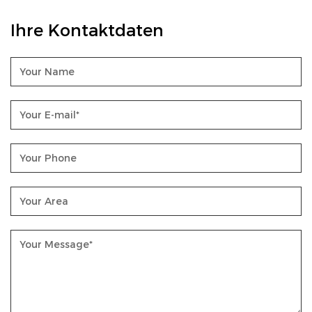
Ihre Kontaktdaten
Unsere jährliche Produktionskapazität erreicht 1
Million Einheiten. Dank fortschrittlicher
Produktionsanlagen und effizienter
Produktionsprozesse können wir schnell auf die
Marktnachfrage reagieren und Kunden
ausreichend versorgen.