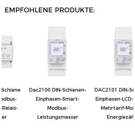
das kompakte Design ermöglicht eine einfache
EMPFOHLENE PRODUKTE:
Installation des Produkts auf DIN-Schienen.
Marke und Herkunft
Unsere Produkte tragen die Marke „XOCA“ und
sind Ausdruck unseres Engagements für Qualität
und Innovation. Die Produkte werden in Zhejiang,
China, hergestellt und stützen sich dabei auf die
Dac2100 DIN-Schienen-
DAC2101 DIN-Schienen-
lokale komplette Industriekette und ein strenges
Einphasen-Smart-
Einphasen-LCD-Display,
Qualitätskontrollsystem, um sicherzustellen, dass
Modbus-
Mehrtarif-Modbus-
jedes Produkt die höchsten Standards erreicht.
Leistungsmesser
Energiezähler
Kapazität