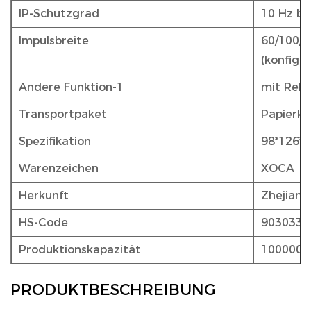
IP-Schutzgrad
10 Hz bi
Impulsbreite
60/100/2
(konfigur
Andere Funktion-1
mit Relai
Transportpaket
Papierka
Spezifikation
98*126*
Warenzeichen
XOCA
Herkunft
Zhejiang
HS-Code
9030339
Produktionskapazität
1000000
PRODUKTBESCHREIBUNG