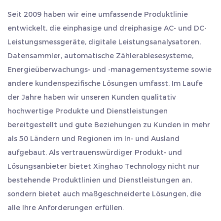
und Pragmatismus, Beharrlichkeit, Teamarbeit und
Anwendungsszenarien.
Seit 2009 haben wir eine umfassende Produktlinie
Selbsttranszendenz“ fest. Wir heißen Kunden im In- und
entwickelt, die einphasige und dreiphasige AC- und DC-
Ausland herzlich willkommen, uns zu besuchen, sich
Relaisfunktion: Das eingebaute Relais kann zur
Leistungsmessgeräte, digitale Leistungsanalysatoren,
gemeinsam weiterzuentwickeln und Brillanz zu schaffen.
Datensammler, automatische Zählerablesesysteme,
Fernsteuerung des Geräteschalters oder als
Energieüberwachungs- und -managementsysteme sowie
Alarmausgang für ungewöhnliche Situationen wie
andere kundenspezifische Lösungen umfasst. Im Laufe
Batterieüberschreitung verwendet werden.
der Jahre haben wir unseren Kunden qualitativ
hochwertige Produkte und Dienstleistungen
Verpackung und Spezifikationen
bereitgestellt und gute Beziehungen zu Kunden in mehr
als 50 Ländern und Regionen im In- und Ausland
Der Transport der Produkte erfolgt in Kartons und
aufgebaut. Als vertrauenswürdiger Produkt- und
Lösungsanbieter bietet Xinghao Technology nicht nur
Paletten aus Papierverpackungen, was nicht nur
bestehende Produktlinien und Dienstleistungen an,
die Sicherheit der Produkte gewährleistet,
sondern bietet auch maßgeschneiderte Lösungen, die
sondern auch Logistik und Transport erleichtert.
alle Ihre Anforderungen erfüllen.
Die Spezifikationsgröße beträgt 9812680 mm und