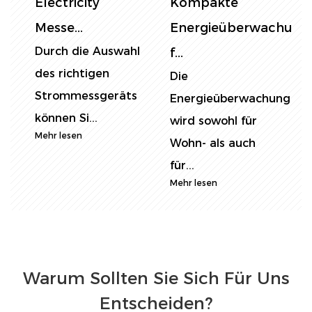
Electricity
Kompakte
Messe...
Energieüberwachung
I
Durch die Auswahl
D
f...
des richtigen
M
Die
Strommessgeräts
E
Energieüberwachung
können Si...
i
wird sowohl für
Mehr lesen
M
Wohn- als auch
für...
Mehr lesen
Warum Sollten Sie Sich Für Uns
Entscheiden?