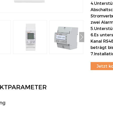
4.Unterstü
Abschaltsc
Stromverb
zwei Alar
5.Unterst
6.Es unter
Kanal RS4
beträgt bi
7.Installa
Jetzt k
KTPARAMETER
ng