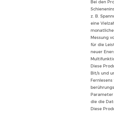
Bei den Pr
Schienenins
z. B. Spann
eine Vielza
monatliche
Messung vo
für die Le
neuer Ener
Multifunkti
Diese Prod
Bit/s und 
Fernlesens
berührungs
Parameter 
die die Dat
Diese Prod