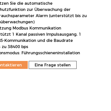
tzen Sie die automatische
hutzfunktion zur Überwachung der
rauchsparameter
Alarm (unterstützt bis zu
müberwachungen)
ützung
Modbus
Kommunikation
stützt 1 Kanal passiven Impulsausgang, 1
85-Kommunikation und die Baudrate
s zu 38400 bps
tionsmodus: Führungsschieneninstallation
ontaktieren
Eine Frage stellen