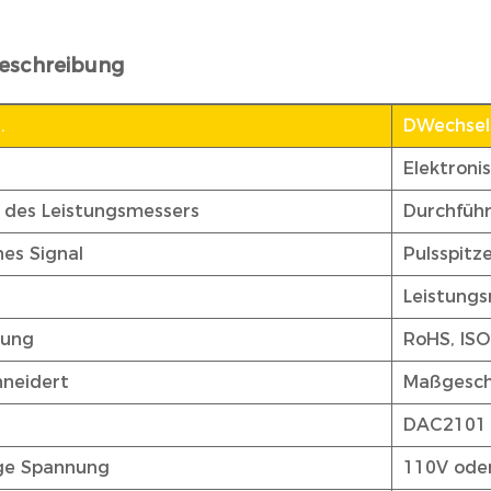
eschreibung
.
DWechsel
Elektroni
 des Leistungsmessers
Durchfüh
es Signal
Pulsspitz
Leistung
rung
RoHS, ISO
neidert
Maßgesch
.
DAC2101
ge Spannung
110V ode