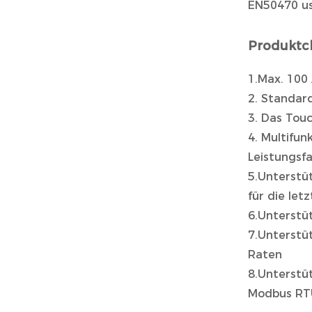
EN50470 u
Produktc
1.Max. 100
2. Standar
3. Das Tou
4. Multifun
Leistungsf
5.Unterstü
für die let
6.Unterstü
7.Unterstüt
Raten
8.Unterstü
Modbus RTU