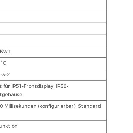
/Kwh
 °C
-3-2
 für IP51-Frontdisplay, IP30-
tgehäuse
0 Millisekunden (konfigurierbar), Standard
unktion