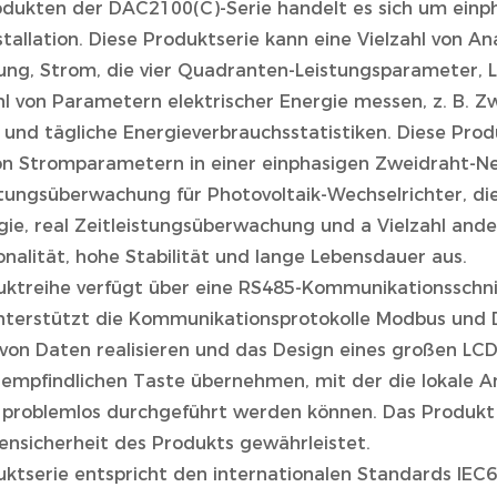
odukten der DAC2100(C)-Serie handelt es sich um einpha
tallation. Diese Produktserie kann eine Vielzahl von A
ung, Strom, die vier Quadranten-Leistungsparameter, L
hl von Parametern elektrischer Energie messen, z. B. Z
 und tägliche Energieverbrauchsstatistiken. Diese Prod
n Stromparametern in einer einphasigen Zweidraht-N
istungsüberwachung für Photovoltaik-Wechselrichter, di
gie, real Zeitleistungsüberwachung und a Vielzahl and
onalität, hohe Stabilität und lange Lebensdauer aus.
uktreihe verfügt über eine RS485-Kommunikationsschni
unterstützt die Kommunikationsprotokolle Modbus und 
 von Daten realisieren und das Design eines großen LCD
empfindlichen Taste übernehmen, mit der die lokale An
problemlos durchgeführt werden können. Das Produkt 
ensicherheit des Produkts gewährleistet.
uktserie entspricht den internationalen Standards IEC