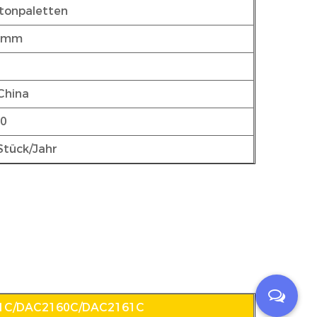
tonpaletten
65mm
China
00
Stück/Jahr
1C/DAC2160C/DAC2161C