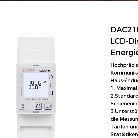
DAC210
LCD-Di
Energi
Hochpräzis
Kommunikat
Haus-/Indu
1. Maximal
2.Standard
Schienenin
3.Unterst
die Messun
Tarifen un
Statistike