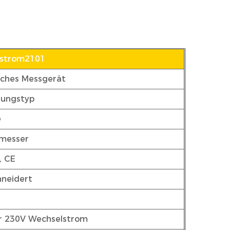
strom2101
sches Messgerät
rungstyp
e
smesser
, CE
neidert
r 230V Wechselstrom