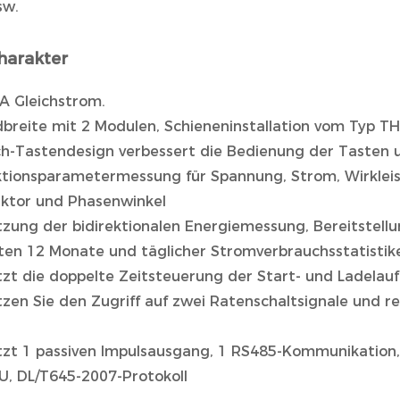
sw.
harakter
 A Gleichstrom.
dbreite mit 2 Modulen, Schieneninstallation vom Typ TH
ch-Tastendesign verbessert die Bedienung der Tasten u
ktionsparametermessung für Spannung, Strom, Wirkleist
aktor und Phasenwinkel
tzung der bidirektionalen Energiemessung, Bereitstell
zten 12 Monate und täglicher Stromverbrauchsstatistik
tzt die doppelte Zeitsteuerung der Start- und Ladelau
zen Sie den Zugriff auf zwei Ratenschaltsignale und re
tzt 1 passiven Impulsausgang, 1 RS485-Kommunikation,
, DL/T645-2007-Protokoll