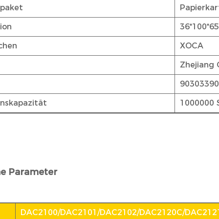
tpaket
Papierkar
tion
36*100*
chen
XOCA
Zhejiang 
9030339
nskapazität
1000000 
he Parameter
DAC2100/DAC2101/DAC2102/DAC2120C/DAC212