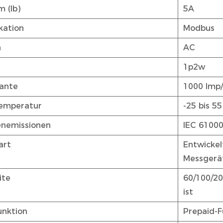
 (Ib)
5A
ation
Modbus
n
AC
1p2w
tante
1000 Imp
temperatur
-25 bis 55
enemissionen
IEC 61000
art
Entwickelt
Messgerä
ite
60/100/20
ist
unktion
Prepaid-F