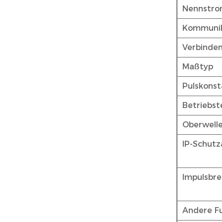
Nennstrom
Kommunik
Verbinde
Maßtyp
Pulskons
Betriebs
Oberwell
IP-Schutz
Impulsbre
Andere F