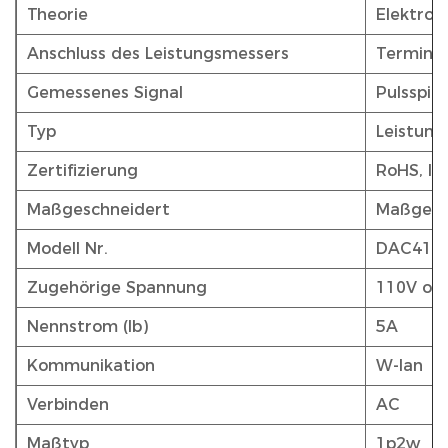
Theorie
Elektron
Anschluss des Leistungsmessers
Terminal
Gemessenes Signal
Pulsspit
Typ
Leistun
Zertifizierung
RoHS, IS
Maßgeschneidert
Maßgesc
Modell Nr.
DAC412
Zugehörige Spannung
110V od
Nennstrom (Ib)
5A
Kommunikation
W-lan
Verbinden
AC
Maßtyp
1p2w