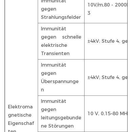
Immunität
10V/m,80 - 2000MH
gegen
3
Strahlungsfelder
Immunität
gegen schnelle
±4kV; Stufe 4, ge
elektrische
Transienten
Immunität
gegen
±4kV; Stufe 4, ge
Überspannunge
n
Immunität
Elektroma
gegen
10 V, 0,15–80 MHz;
gnetische
leitungsgebunde
Eigenschaf
ne Störungen
ten