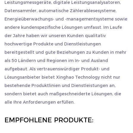
umfassende Energiemessfunktionen.
Leistungsmessgeräte, digitale Leistungsanalysatoren,
Ausland herzlich willkommen, uns zu besuchen, sich
Datensammler, automatische Zählerablesesysteme,
Wattstundenzähler: Misst und zeichnet den
gemeinsam weiterzuentwickeln und Brillanz zu schaffen.
Energieüberwachungs- und -managementsysteme sowie
Energieverbrauch genau in Wattstunden auf.
andere kundenspezifische Lösungen umfasst. Im Laufe
Messgerät für Industrie und Heimgebrauch:
der Jahre haben wir unseren Kunden qualitativ
Perfekt geeignet für die Energieüberwachung in
hochwertige Produkte und Dienstleistungen
Industrie und Privathaushalten.
bereitgestellt und gute Beziehungen zu Kunden in mehr
Standard-Stromzähler: Entspricht den
als 50 Ländern und Regionen im In- und Ausland
Industriestandards und gewährleistet Genauigkeit
aufgebaut. Als vertrauenswürdiger Produkt- und
Lösungsanbieter bietet Xinghao Technology nicht nur
und Zuverlässigkeit.
bestehende Produktlinien und Dienstleistungen an,
Prepaid-Zähler: Ermöglicht Ihnen die Kontrolle
sondern bietet auch maßgeschneiderte Lösungen, die
über die Stromkosten durch ein Prepaid-
alle Ihre Anforderungen erfüllen.
Abrechnungssystem.
Blindenergiemessgerät: Misst die Blindleistung, um
EMPFOHLENE PRODUKTE:
die Leistungsfaktorkorrektur zu optimieren.