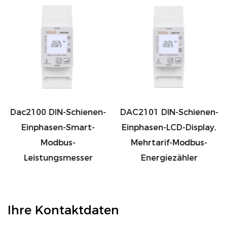
Multitarif-Wattstundenzähler: Ideal für Szenarien
mit unterschiedlichen Energietarifen im Laufe des
Tages.
Maximum Demand Meter: Überwacht den
Spitzenenergiebedarf und hilft Ihnen, die
Lastverteilung effektiv zu verwalten.
Elektrische Geräte: Dieser auf einphasige
Dac2100 DIN-Schienen-
DAC2101 DIN-Schienen-
elektrische Geräte zugeschnittene Energiezähler
Einphasen-Smart-
Einphasen-LCD-Display,
ist mit einer Vielzahl von Anwendungen kompatibel
Modbus-
Mehrtarif-Modbus-
und liefert genaue Daten für Privathaushalte,
Leistungsmesser
Energiezähler
kleine Unternehmen und Industrieanlagen
gleichermaßen.
WiFi-Konnektivität: Die integrierte WiFi-
Ihre Kontaktdaten
Funktionalität bringt Ihr Energiemanagement auf