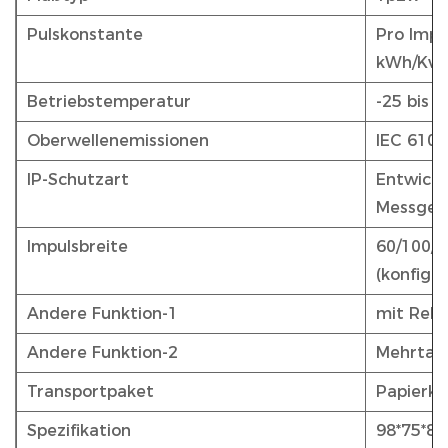
Pulskonstante
Pro Impul
kWh/Kvar
Betriebstemperatur
-25 bis 5
Oberwellenemissionen
IEC 6100
IP-Schutzart
Entwickel
Messger
Impulsbreite
60/100/2
(konfigur
Andere Funktion-1
mit Relai
Andere Funktion-2
Mehrtari
Transportpaket
Papierka
Spezifikation
98*75*8