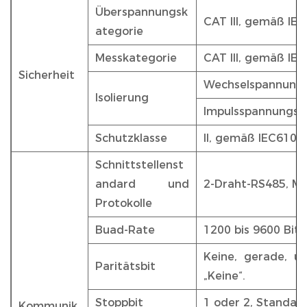
Überspannungsk
CAT III, gemäß IE
ategorie
Messkategorie
CAT III, gemäß IE
Sicherheit
Wechselspannungst
Isolierung
Impulsspannungste
Schutzklasse
II, gemäß IEC6101
Schnittstellenst
andard und
2-Draht-RS485, M
Protokolle
Buad-Rate
1200 bis 9600 Bit/
Keine, gerade, u
Paritätsbit
„Keine“.
Stoppbit
1 oder 2, Standard
Kommunik