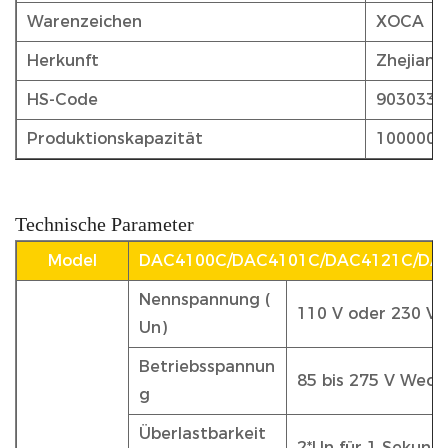
Warenzeichen
XOCA
Herkunft
Zhejiang
HS-Code
9030339
Produktionskapazität
1000000 
Technische Parameter
Model
DAC4100C/DAC4101C/DAC4121C/DA
Nennspannung (
110 V oder 230 V
Un)
Betriebsspannun
85 bis 275 V Wech
g
Überlastbarkeit
2*Un für 1 Sekund