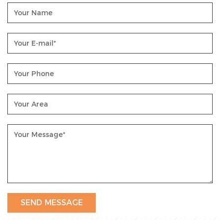
die nächste Ebene. Verbinden Sie sich und
überwachen Sie Ihren Energieverbrauch aus der
Ferne, jederzeit und überall, ganz bequem über ein
Smartphone oder einen Computer.
Multi-Tarif-Funktion: Behalten Sie mit der Multi-
Tarif-Funktion die Kontrolle über Ihre
Energiekosten. So können Sie über den Tag verteilt
von unterschiedlichen Stromtarifen profitieren und
so Ihren Energieverbrauch weiter optimieren.
Unser Engagement für Qualität und Innovation
treibt uns an, einen Energiezähler zu liefern, der
nicht nur misst, sondern auch Leistung bringt. Mit
einer benutzerfreundlichen Digitalanzeige,
einfacher Installation, Multifunktionalität, WLAN-