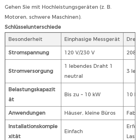
Gehen Sie mit Hochleistungsgeräten (z. B.
Motoren, schwere Maschinen).
Schlüsselunterschiede
Besonderheit
Einphasige Messgerät
Drei
Stromspannung
120 V/230 V
208 
1 lebendes Draht 1
Stromversorgung
3 leb
neutral
Belastungskapazit
Bis zu ~ 10 kW
10 k
ät
Anwendungen
Häuser, kleine Büros
Fabr
Installationskomple
Erfo
Einfach
xität
Last