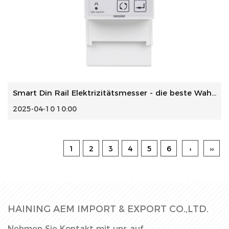
Smart Din Rail Elektrizitätsmesser - die beste Wahl für Kä...
2025-04-10 10:00
1
2
3
4
5
6
›
››
HAINING AEM IMPORT & EXPORT CO.,LTD.
Nehmen Sie Kontakt mit uns auf