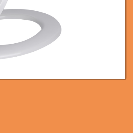
Wilde, leistungsstabile Ausgabe
Haining AEM Import & Export Co., Ltd
Sanitärartikel Bei der Herstellung der
Produkte liegt der Schwerpunkt auf
Haltbarke...
Gehen Sie zu
Produkt