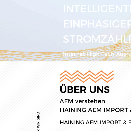
INTELLIGENT
EINPHASIGE
STROMZÄHL
Internet-High-Tech-Ausr
Mehr Lesen
>>
ÜBER UNS
AEM verstehen
HAINING AEM IMPORT &
WER WIR SIND
HAINING AEM IMPORT & EX