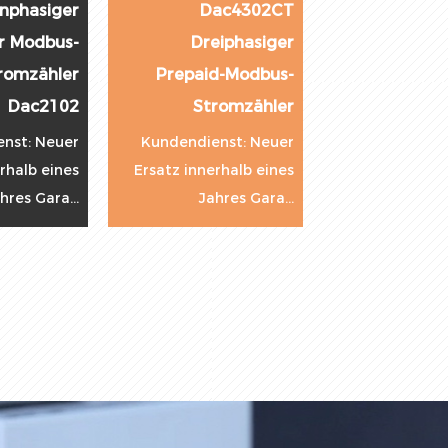
PAC5010 AC Panel
PAC5110
RS485 Modbus
Dreiphasen-Panel
Digitaler
RS485 Modbus
Stromzähler
Digitaler
Leistungsmesser
Stromzähler
Leistungsmesser
Kundendienst: Neuer
Ersatz innerhalb eines
Kundendienst: Neuer
Jahres Gara...
Ersatz innerhalb eines
Jahres Gara...