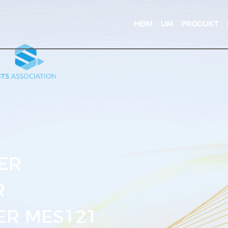
HEIM
UM
PRODUKT
ER
R
ER MES121