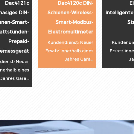
Einphasiger
Dac4302CT
intelligenter Modbus-
Dreiphasiger
Stromzähler
Prepaid-Modbus-
Dac2102
Stromzähler
Kundendienst: Neuer
Kundendienst: Neuer
Ersatz innerhalb eines
Ersatz innerhalb eines
Jahres Gara...
Jahres Gara...