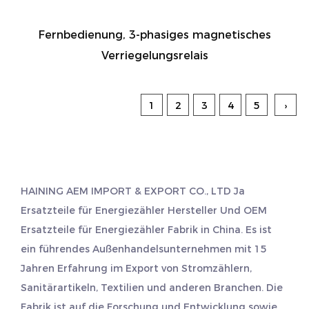
Fernbedienung, 3-phasiges magnetisches
Verriegelungsrelais
1
2
3
4
5
›
HAINING AEM IMPORT & EXPORT CO., LTD Ja
Ersatzteile für Energiezähler Hersteller
Und
OEM
Ersatzteile für Energiezähler Fabrik
in China. Es ist
ein führendes Außenhandelsunternehmen mit 15
Jahren Erfahrung im Export von Stromzählern,
Sanitärartikeln, Textilien und anderen Branchen. Die
Fabrik ist auf die Forschung und Entwicklung sowie