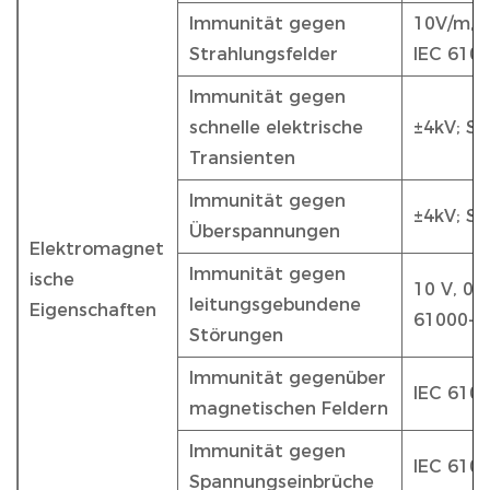
Immunität gegen
10V/m,8
Strahlungsfelder
IEC 6100
Immunität gegen
schnelle elektrische
±4kV; St
Transienten
Immunität gegen
±4kV; St
Überspannungen
Elektromagnet
Immunität gegen
ische
10 V, 0,
leitungsgebundene
Eigenschaften
61000-4
Störungen
Immunität gegenüber
IEC 6100
magnetischen Feldern
Immunität gegen
IEC 610
Spannungseinbrüche