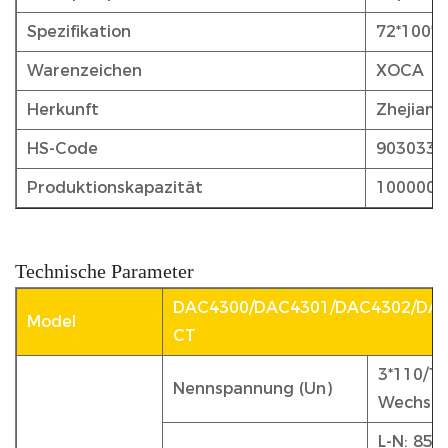
Spezifikation
72*100*
Warenzeichen
XOCA
Herkunft
Zhejiang
HS-Code
9030339
Produktionskapazität
1000000 
Technische Parameter
DAC4300/DAC4301/DAC4302/DA
Model
CT
3*110/1
Nennspannung (Un)
Wechsel
L-N: 85 b