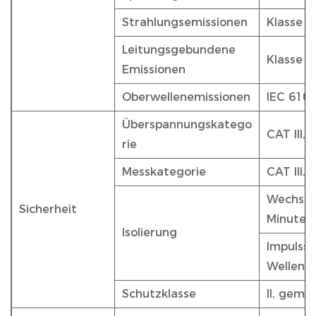
Strahlungsemissionen
Klasse 
Leitungsgebundene
Klasse 
Emissionen
Oberwellenemissionen
IEC 6100
Überspannungskatego
CAT III,
rie
Messkategorie
CAT III,
Wechsels
Sicherheit
Minute
Isolierung
Impulssp
Wellenf
Schutzklasse
II, gemä