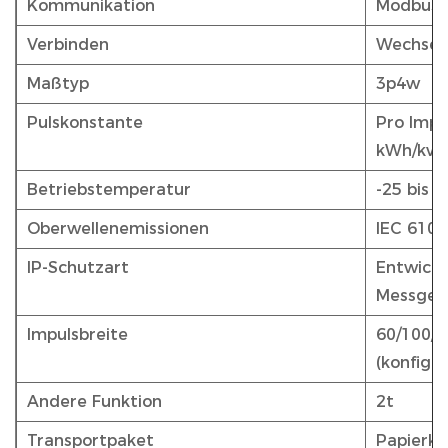
Kommunikation
Modbus
Verbinden
Wechsel
Maßtyp
3p4w
Pulskonstante
Pro Impul
kWh/kva
Betriebstemperatur
-25 bis 5
Oberwellenemissionen
IEC 6100
IP-Schutzart
Entwickel
Messger
Impulsbreite
60/100/2
(konfigur
Andere Funktion
2t
Transportpaket
Papierka