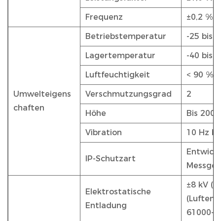
Frequenz
±0,2 %
Betriebstemperatur
-25 bis 5
Lagertemperatur
-40 bis 8
Luftfeuchtigkeit
< 90 %, 
Umwelteigens
Verschmutzungsgrad
2
chaften
Höhe
Bis 200
Vibration
10 Hz bi
Entwicke
IP-Schutzart
Messger
±8 kV (K
Elektrostatische
(Luftent
Entladung
61000-4