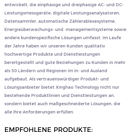
entwickelt, die einphasige und dreiphasige AC- und DC-
Ausland herzlich willkommen, uns zu besuchen, sich
Leistungsmessgeräte, digitale Leistungsanalysatoren,
gemeinsam weiterzuentwickeln und Brillanz zu schaffen.
Datensammler, automatische Zählerablesesysteme,
Energieüberwachungs- und -managementsysteme sowie
andere kundenspezifische Lösungen umfasst. Im Laufe
der Jahre haben wir unseren Kunden qualitativ
hochwertige Produkte und Dienstleistungen
bereitgestellt und gute Beziehungen zu Kunden in mehr
als 50 Ländern und Regionen im In- und Ausland
aufgebaut. Als vertrauenswürdiger Produkt- und
Lösungsanbieter bietet Xinghao Technology nicht nur
bestehende Produktlinien und Dienstleistungen an,
sondern bietet auch maßgeschneiderte Lösungen, die
alle Ihre Anforderungen erfüllen.
EMPFOHLENE PRODUKTE: