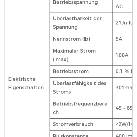
Betriebsspannung
AC
Überlastbarkeit der
2*Un für
Spannung
Nennstrom (Ib)
5A
Maximaler Strom
100A
(Imax)
Betriebsstrom
0,1 % Ib
Elektrische
Überlastfähigkeit des
Eigenschaften
30*Imax 
Stroms
Betriebsfrequenzberei
45 - 65H
ch
Stromverbrauch
<2W/10
Pulskonstante
400 Imp