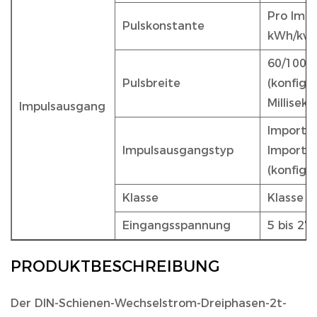
Pro Impu
Pulskonstante
kWh/kvar
60/100/2
Pulsbreite
(konfigu
Millisek
Impulsausgang
Import/
Impulsausgangstyp
Import/
(konfigu
Klasse
Klasse 
Eingangsspannung
5 bis 27
PRODUKTBESCHREIBUNG
Der
DIN-Schienen-Wechselstrom-Dreiphasen-2t-