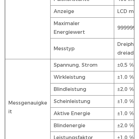
Anzeige
LCD mit
Maximaler
9999999
Energiewert
Dreiphas
Messtyp
dreiadri
Spannung, Strom
±0,5 %
Wirkleistung
±1,0 % o
Blindleistung
±2,0 %
Scheinleistung
±1,0 %
Messgenauigke
it
Aktive Energie
±1,0 % o
Blindenergie
±2,0 %
Leistungsfaktor
±1,0 %