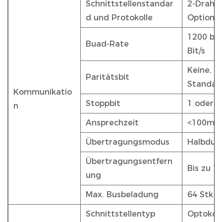
Schnittstellenstandar
2-Draht
d und Protokolle
Optional
1200 bis
Buad-Rate
Bit/s
Keine, g
Paritätsbit
Standard
Kommunikatio
Stoppbit
1 oder 2
n
Ansprechzeit
<100ms
Übertragungsmodus
Halbdup
Übertragungsentfern
Bis zu 
ung
Max. Busbeladung
64 Stk
Schnittstellentyp
Optokopp