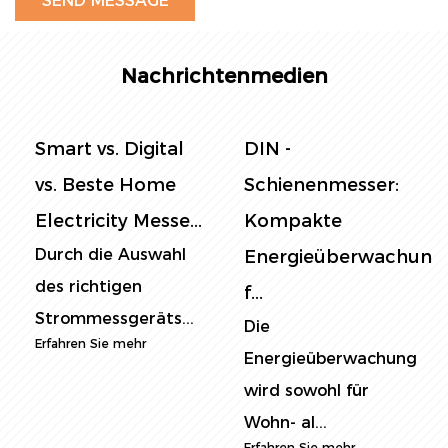
Nachrichtenmedien
DIN -
Panel -
Schienenmesser:
Strommesser: Die
Kompakte
ultimative
Energieüberwachung
Anleitung zur E...
In der heutigen
f...
energiebewussten
Die
Welt ist die Ü...
Energieüberwachung
Erfahren Sie mehr
wird sowohl für
Wohn- al...
Erfahren Sie mehr