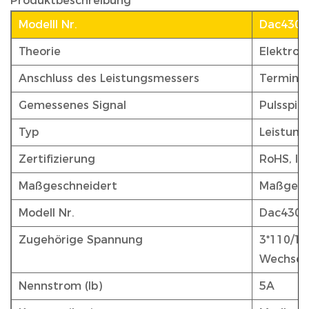
Produktbeschreibung
Modelll Nr.
Dac4302
Theorie
Elektron
Anschluss des Leistungsmessers
Terminal
Gemessenes Signal
Pulsspit
Typ
Leistun
Zertifizierung
RoHS, IS
Maßgeschneidert
Maßgesc
Modell Nr.
Dac4302
Zugehörige Spannung
3*110/19
Wechsel
Nennstrom (Ib)
5A