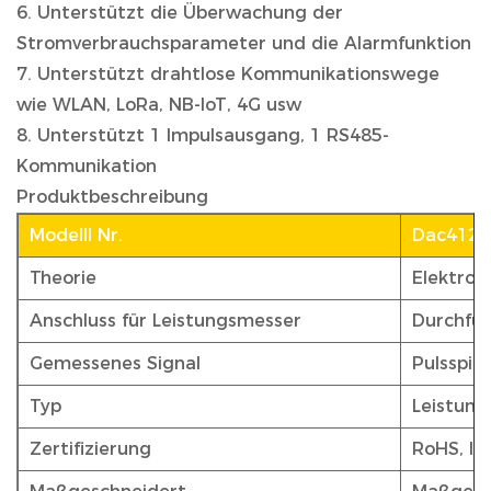
6. Unterstützt die Überwachung der
Stromverbrauchsparameter und die Alarmfunktion
7. Unterstützt drahtlose Kommunikationswege
wie WLAN, LoRa, NB-IoT, 4G usw
8. Unterstützt 1 Impulsausgang, 1 RS485-
Kommunikation
Produktbeschreibung
Modelll Nr.
Dac4121
Theorie
Elektron
Anschluss für Leistungsmesser
Durchfü
Gemessenes Signal
Pulsspit
Typ
Leistun
Zertifizierung
RoHS, IS