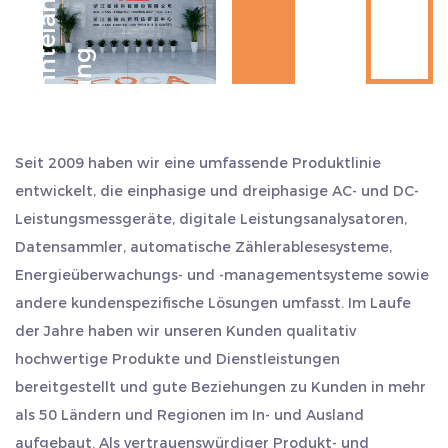
J
a
h
r
z
e
h
n
e
l
a
n
g
e
E
r
f
a
h
r
u
n
bieten.
Das Unternehmen liegt strategisch günstig in der Mitte
von Hangzhou, Ningbo und Shanghai, in der Nähe des
t
g
Wohngemeinschaften: Dieser Energiezähler ist
Schifffahrtshafens. Der Export ist bequem und spart
auch für den Einsatz in Wohngemeinschaften
mehr Zeit und Kosten. Wir betrachten Qualität als unser
geeignet. Durch die Vorauszahlungsfunktion
Leben und halten stets an dem Arbeitsstil „Aufrichtigkeit
können Bewohner ihre Strombudgets flexibel
Seit 2009 haben wir eine umfassende Produktlinie
und Pragmatismus, Beharrlichkeit, Teamarbeit und
verwalten, Rückstände bei der Stromrechnung
entwickelt, die einphasige und dreiphasige AC- und DC-
Selbsttranszendenz“ fest. Wir heißen Kunden im In- und
vermeiden und die Pünktlichkeit der Zahlung
Leistungsmessgeräte, digitale Leistungsanalysatoren,
Ausland herzlich willkommen, uns zu besuchen, sich
Datensammler, automatische Zählerablesesysteme,
verbessern.
gemeinsam weiterzuentwickeln und Brillanz zu schaffen.
Energieüberwachungs- und -managementsysteme sowie
Öffentliche Einrichtungen: In öffentlichen
andere kundenspezifische Lösungen umfasst. Im Laufe
Beleuchtungs-, Überwachungssystemen und
der Jahre haben wir unseren Kunden qualitativ
anderen Einrichtungen können Dac4121c-
hochwertige Produkte und Dienstleistungen
Energiezähler genaue
bereitgestellt und gute Beziehungen zu Kunden in mehr
Stromverbrauchsaufzeichnungen liefern, den
als 50 Ländern und Regionen im In- und Ausland
zuständigen Abteilungen helfen, öffentliche
aufgebaut. Als vertrauenswürdiger Produkt- und