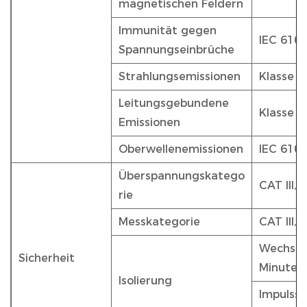
magnetischen Feldern
Immunität gegen
IEC 610
Spannungseinbrüche
Strahlungsemissionen
Klasse 
Leitungsgebundene
Klasse 
Emissionen
Oberwellenemissionen
IEC 6100
Überspannungskatego
CAT III,
rie
Messkategorie
CAT III,
Wechsels
Sicherheit
Minute
Isolierung
Impulssp