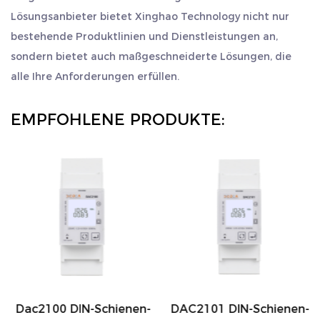
Lösungsanbieter bietet Xinghao Technology nicht nur
Ressourcen effizient zu verwalten und das
bestehende Produktlinien und Dienstleistungen an,
Serviceniveau zu verbessern.
sondern bietet auch maßgeschneiderte Lösungen, die
Produktvorteile
alle Ihre Anforderungen erfüllen.
Dac4121c-Energiezähler verfügen nicht nur über
leistungsstarke Überwachungsfunktionen, sondern
EMPFOHLENE PRODUKTE:
sind auch mit einem klaren und gut lesbaren LCD-
Display ausgestattet, sodass Benutzer jederzeit
Stromverbrauchsdaten einsehen können. Sein
langlebiges Gehäusedesign und hohe
Sicherheitsstandards gewährleisten den langfristig
stabilen Betrieb der Geräte. Das Produkt
unterstützt außerdem die
Kommunikationsprotokolle RS485 und MODBUS,
Dac2100 DIN-Schienen-
DAC2101 DIN-Schienen-
was die Integration in intelligente