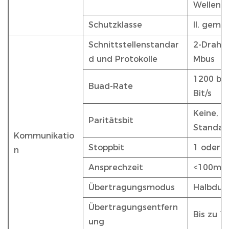
Wellenf
Schutzklasse
II, gemä
Schnittstellenstandar
2-Draht
d und Protokolle
Mbus
1200 bis
Buad-Rate
Bit/s
Keine, g
Paritätsbit
Standard
Kommunikatio
Stoppbit
1 oder 2
n
Ansprechzeit
<100ms
Übertragungsmodus
Halbdup
Übertragungsentfern
Bis zu 
ung