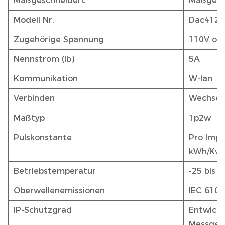
Maßgeschneidert
Maßgesc
Modell Nr.
Dac4121
Zugehörige Spannung
110V od
Nennstrom (Ib)
5A
Kommunikation
W-lan
Verbinden
Wechsel
Maßtyp
1p2w
Pulskonstante
Pro Impul
kWh/Kvar
Betriebstemperatur
-25 bis 5
Oberwellenemissionen
IEC 6100
IP-Schutzgrad
Entwickel
Messger