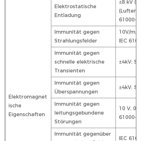
±8 kV (K
Elektrostatische
(Luftent
Entladung
61000-4
Immunität gegen
10V/m,8
Strahlungsfelder
IEC 6100
Immunität gegen
schnelle elektrische
±4kV; St
Transienten
Immunität gegen
±4kV; St
Überspannungen
Elektromagnet
Immunität gegen
ische
10 V, 0,
leitungsgebundene
Eigenschaften
61000-4
Störungen
Immunität gegenüber
IEC 6100