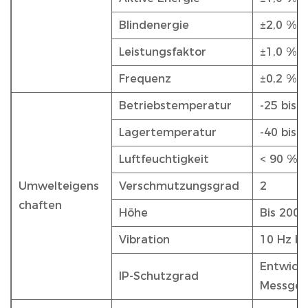
Blindenergie
±2,0 %
Leistungsfaktor
±1,0 %
Frequenz
±0,2 %
Betriebstemperatur
-25 bis 5
Lagertemperatur
-40 bis 8
Luftfeuchtigkeit
< 90 %, 
Umwelteigens
Verschmutzungsgrad
2
chaften
Höhe
Bis 200
Vibration
10 Hz bi
Entwicke
IP-Schutzgrad
Messger