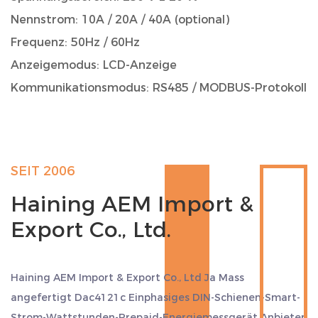
Nennstrom: 10A / 20A / 40A (optional)
Frequenz: 50Hz / 60Hz
Anzeigemodus: LCD-Anzeige
Kommunikationsmodus: RS485 / MODBUS-Protokoll
Vorauszahlungsfunktion: Unterstützung
Arbeitstemperatur: -20℃ bis 60℃
Schutzstufe: IP54
SEIT 2006
Abmessungen: 90 mm (Höhe) × 60 mm (Breite) × 70
Haining AEM Import &
mm (Tiefe)
Export Co., Ltd.
Anwendungsumfang und -szenarien
Der Energiezähler Dac4121c wurde entwickelt, um
den Anforderungen verschiedener
Haining AEM Import & Export Co., Ltd Ja
Mass
Stromverbrauchsumgebungen gerecht zu werden,
angefertigt Dac4121c Einphasiges DIN-Schienen-Smart-
und wird häufig in den folgenden Bereichen
Strom-Wattstunden-Prepaid-Energiemessgerät Anbieter