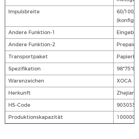
Impulsbreite
60/100/2
(konfigur
Andere Funktion-1
Eingebau
Andere Funktion-2
Prepaid
Transportpaket
Papierka
Spezifikation
98*75*8
Warenzeichen
XOCA
Herkunft
Zhejiang
HS-Code
9030339
Produktionskapazität
1000000 