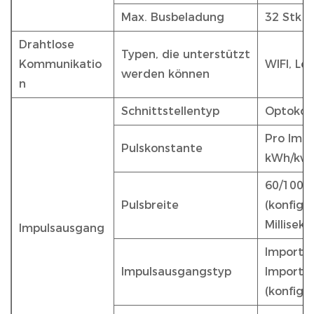
Max. Busbeladung
32 Stk
Drahtlose
Typen, die unterstützt
Kommunikatio
WIFI, Lo
werden können
n
Schnittstellentyp
Optokopp
Pro Impu
Pulskonstante
kWh/kvar
60/100/2
Pulsbreite
(konfigu
Millisek
Impulsausgang
Import/
Impulsausgangstyp
Import/
(konfigu