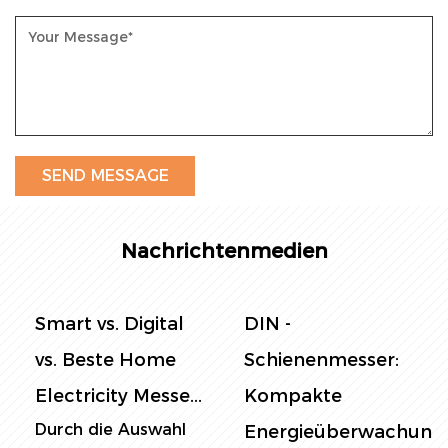
Nachrichtenmedien
DIN -
Panel -
Schienenmesser:
Strommesser: Die
Kompakte
ultimative
Energieüberwachung
Anleitung zur E...