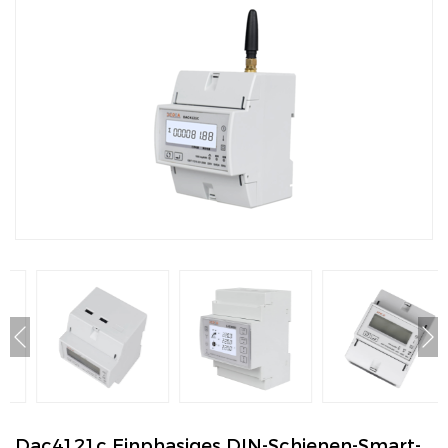
Dac4121c Einphasiges DIN-Schienen-Smart-