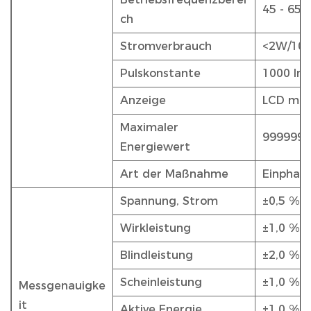
45 - 65H
ch
Stromverbrauch
<2W/10
Pulskonstante
1000 Im
Anzeige
LCD mit
Maximaler
999999,
Energiewert
Art der Maßnahme
Einphasi
Spannung, Strom
±0,5 %
Wirkleistung
±1,0 % o
Blindleistung
±2,0 %
Scheinleistung
±1,0 %
Messgenauigke
it
Aktive Energie
±1,0 % o