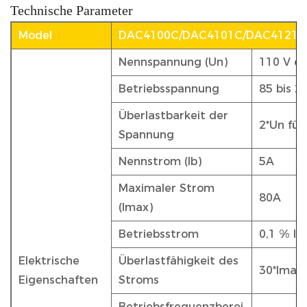
Technische Parameter
Model
DAC4100C/DAC4101C/DAC4121C
Nennspannung (Un)
110 V o
Betriebsspannung
85 bis 
Überlastbarkeit der
2*Un für
Spannung
Nennstrom (Ib)
5A
Maximaler Strom
80A
(Imax)
Betriebsstrom
0,1 % Ib
Elektrische
Überlastfähigkeit des
30*Imax 
Eigenschaften
Stroms
Betriebsfrequenzberei