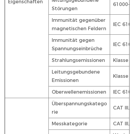
leitungsgebundene
Eigenschaften
61000-4
Störungen
Immunität gegenüber
IEC 6100
magnetischen Feldern
Immunität gegen
IEC 610
Spannungseinbrüche
Strahlungsemissionen
Klasse 
Leitungsgebundene
Klasse 
Emissionen
Oberwellenemissionen
IEC 6100
Überspannungskatego
CAT III,
rie
Messkategorie
CAT III,