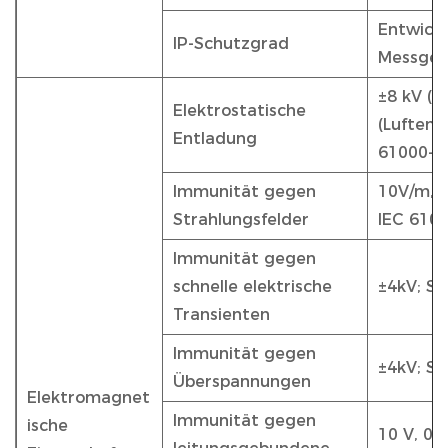
Entwicke
IP-Schutzgrad
Messger
±8 kV (K
Elektrostatische
(Luftent
Entladung
61000-4
Immunität gegen
10V/m,8
Strahlungsfelder
IEC 6100
Immunität gegen
schnelle elektrische
±4kV; St
Transienten
Immunität gegen
±4kV; St
Überspannungen
Elektromagnet
Immunität gegen
ische
10 V, 0,