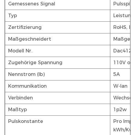
Gemessenes Signal
Pulsspit
Typ
Leistun
Zertifizierung
RoHS, IS
Maßgeschneidert
Maßgesc
Modell Nr.
Dac4120
Zugehörige Spannung
110V od
Nennstrom (Ib)
5A
Kommunikation
W-lan
Verbinden
Wechsel
Maßtyp
1p2w
Pulskonstante
Pro Impul
kWh/Kvar