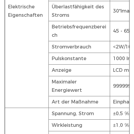
Elektrische
Überlastfähigkeit des
30*Imax 
Eigenschaften
Stroms
Betriebsfrequenzberei
45 - 65H
ch
Stromverbrauch
<2W/10
Pulskonstante
1000 Im
Anzeige
LCD mit
Maximaler
999999,
Energiewert
Art der Maßnahme
Einphasi
Spannung, Strom
±0,5 %
Wirkleistung
±1,0 % o