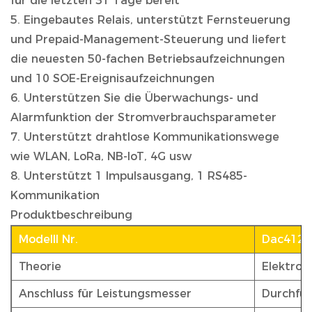
für die letzten 31 Tage bereit
5. Eingebautes Relais, unterstützt Fernsteuerung
und Prepaid-Management-Steuerung und liefert
die neuesten 50-fachen Betriebsaufzeichnungen
und 10 SOE-Ereignisaufzeichnungen
6. Unterstützen Sie die Überwachungs- und
Alarmfunktion der Stromverbrauchsparameter
7. Unterstützt drahtlose Kommunikationswege
wie WLAN, LoRa, NB-IoT, 4G usw
8. Unterstützt 1 Impulsausgang, 1 RS485-
Kommunikation
Produktbeschreibung
Modelll Nr.
Dac4120
Theorie
Elektron
Anschluss für Leistungsmesser
Durchfü