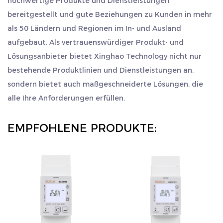
hochwertige Produkte und Dienstleistungen
gewerbliche Orte wie Einkaufszentren,
bereitgestellt und gute Beziehungen zu Kunden in mehr
Bürogebäude usw. In diesen Umgebungen wirkt
als 50 Ländern und Regionen im In- und Ausland
sich die Wirksamkeit des Energiemanagements
aufgebaut. Als vertrauenswürdiger Produkt- und
Lösungsanbieter bietet Xinghao Technology nicht nur
direkt auf die Betriebskosten aus. Durch
bestehende Produktlinien und Dienstleistungen an,
Datenüberwachung und -analyse in Echtzeit
sondern bietet auch maßgeschneiderte Lösungen, die
können Benutzer Geräte mit hohem
alle Ihre Anforderungen erfüllen.
Stromverbrauch schnell identifizieren und
entsprechende Verbesserungen vornehmen, um
EMPFOHLENE PRODUKTE:
das Ziel der Energieeinsparung und
Verbrauchsreduzierung zu erreichen.