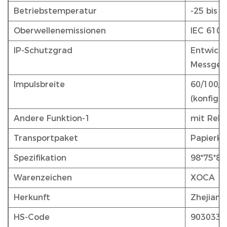
Betriebstemperatur
-25 bis 5
Oberwellenemissionen
IEC 6100
IP-Schutzgrad
Entwickel
Messger
Impulsbreite
60/100/2
(konfigur
Andere Funktion-1
mit Relai
Transportpaket
Papierka
Spezifikation
98*75*8
Warenzeichen
XOCA
Herkunft
Zhejiang
HS-Code
9030339