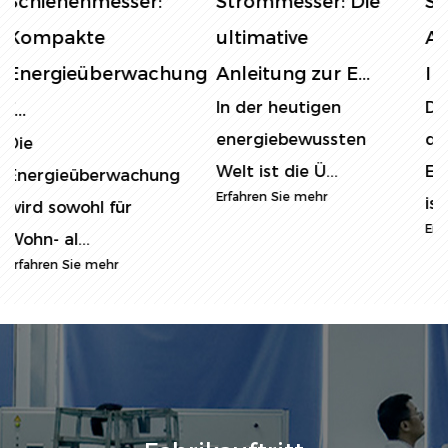
Stromverbrauchs:
Schienenzähler:
Auswahl,
Installation,
Installati...
Fehle...
Die genaue Messung
Ein-Phasen-DIN-
des
Schienen-
Energieverbrauchs
Elektrometer
ist in...
werden in ...
Erfahren Sie mehr
Erfahren Sie mehr