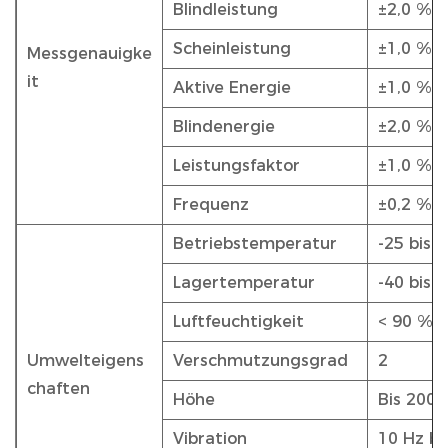
Blindleistung
±2,0 %
Scheinleistung
±1,0 %
Messgenauigke
it
Aktive Energie
±1,0 % o
Blindenergie
±2,0 %
Leistungsfaktor
±1,0 %
Frequenz
±0,2 %
Betriebstemperatur
-25 bis 5
Lagertemperatur
-40 bis 8
Luftfeuchtigkeit
< 90 %, 
Umwelteigens
Verschmutzungsgrad
2
chaften
Höhe
Bis 200
Vibration
10 Hz bi