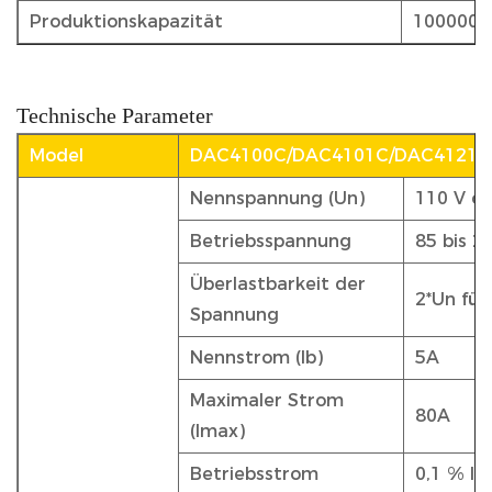
Produktionskapazität
1000000 
Technische Parameter
Model
DAC4100C/DAC4101C/DAC4121C
Nennspannung (Un)
110 V o
Betriebsspannung
85 bis 
Überlastbarkeit der
2*Un für
Spannung
Nennstrom (Ib)
5A
Maximaler Strom
80A
(Imax)
Betriebsstrom
0,1 % Ib