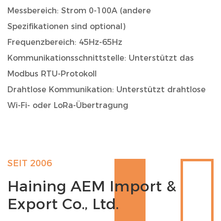
Messbereich: Strom 0-100A (andere
Spezifikationen sind optional)
Frequenzbereich: 45Hz-65Hz
Kommunikationsschnittstelle: Unterstützt das
Modbus RTU-Protokoll
Drahtlose Kommunikation: Unterstützt drahtlose
Wi-Fi- oder LoRa-Übertragung
Anzeige: LCD-Flüssigkristallanzeige,
Echtzeitanzeige der Spannungs-, Strom-,
Leistungs- und Energieparameter
SEIT 2006
Genauigkeit: 0,5 Stufen
Haining AEM Import &
Betriebstemperatur: -10℃ bis 55℃
Export Co., Ltd.
Installationsmethode: DIN-Schieneninstallation
Gehäusematerial: feuerfester Kunststoff, gemäß