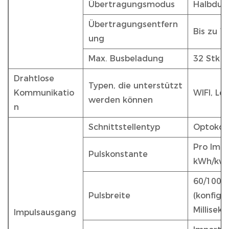
Übertragungsmodus
Halbdup
Übertragungsentfern
Bis zu 
ung
Max. Busbeladung
32 Stk
Drahtlose
Typen, die unterstützt
Kommunikatio
WIFI, Lo
werden können
n
Schnittstellentyp
Optokopp
Pro Impu
Pulskonstante
kWh/kvar
60/100/2
Pulsbreite
(konfigu
Millisek
Impulsausgang