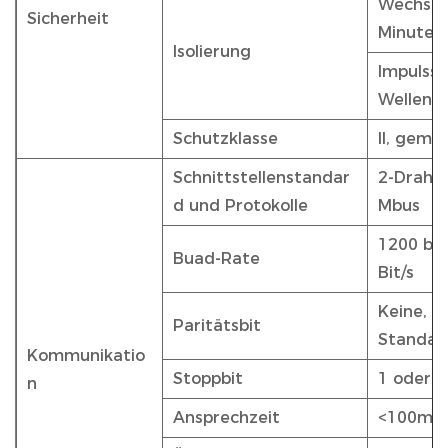
Wechsels
Sicherheit
Minute
Isolierung
Impulssp
Wellenf
Schutzklasse
II, gemä
Schnittstellenstandar
2-Draht
d und Protokolle
Mbus
1200 bis
Buad-Rate
Bit/s
Keine, g
Paritätsbit
Standard
Kommunikatio
Stoppbit
1 oder 2
n
Ansprechzeit
<100ms