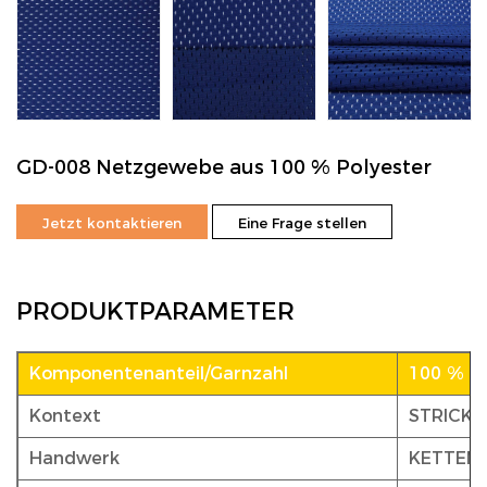
GD-008 Netzgewebe aus 100 % Polyester
Jetzt kontaktieren
Eine Frage stellen
PRODUKTPARAMETER
Komponentenanteil/Garnzahl
100 % Po
Kontext
STRICKE
Handwerk
KETTEN