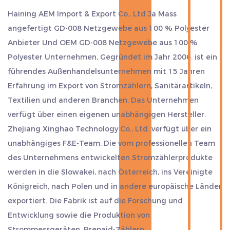
Haining AEM Import & Export Co., Ltd Ja
Mass
angefertigt GD-008 Netzgewebe aus 100 % Polyester
Anbieter
Und
OEM GD-008 Netzgewebe aus 100 %
Polyester Unternehmen
, Gegründet im Jahr 2006. ist ein
führendes Außenhandelsunternehmen mit 15 Jahren
Erfahrung im Export von Stromzählern, Sanitärartikeln,
Textilien und anderen Branchen. Das Unternehmen
verfügt über einen eigenen unabhängigen Hersteller.
Zhejiang Xinghao Technology Co., Ltd. verfügt über ein
unabhängiges F&E-Team. Die vom professionellen Team
des Unternehmens entwickelten Stromzählerprodukte
werden in die Slowakei, nach Österreich, ins Vereinigte
Königreich, nach Polen und in andere europäische Länder
exportiert. Die Fabrik ist auf die Forschung und
Entwicklung sowie die Produktion von
Strommessgeräten, Prepaid-Zählern,