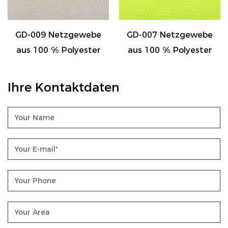
ewebe
GD-007 Netzgewebe
GD-008 Netzge
yester
aus 100 % Polyester
aus 100 % Polye
Ihre Kontaktdaten