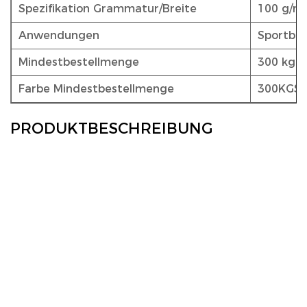
Spezifikation Grammatur/Breite
100 g/m²
Anwendungen
Sportbek
Mindestbestellmenge
300 kg
Farbe Mindestbestellmenge
300KGS
PRODUKTBESCHREIBUNG