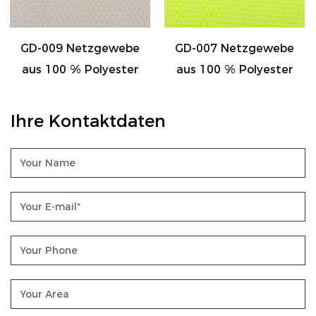
be
GD-007 Netzgewebe
GD-008 Netzgeweb
er
aus 100 % Polyester
aus 100 % Polyeste
Ihre Kontaktdaten