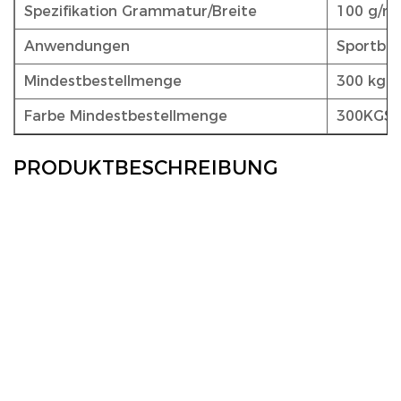
Spezifikation Grammatur/Breite
100 g/m²
Anwendungen
Sportbek
Mindestbestellmenge
300 kg
Farbe Mindestbestellmenge
300KGS
PRODUKTBESCHREIBUNG