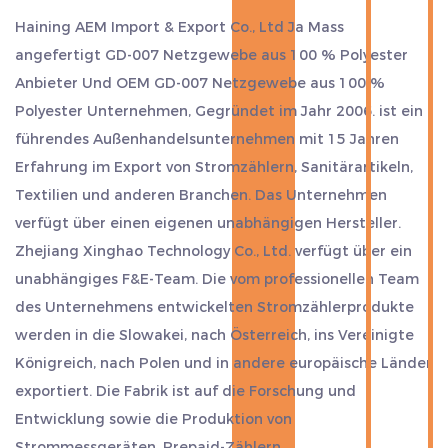
Haining AEM Import & Export Co., Ltd Ja
Mass
angefertigt GD-007 Netzgewebe aus 100 % Polyester
Anbieter
Und
OEM GD-007 Netzgewebe aus 100 %
Polyester Unternehmen
, Gegründet im Jahr 2006. ist ein
führendes Außenhandelsunternehmen mit 15 Jahren
Erfahrung im Export von Stromzählern, Sanitärartikeln,
Textilien und anderen Branchen. Das Unternehmen
verfügt über einen eigenen unabhängigen Hersteller.
Zhejiang Xinghao Technology Co., Ltd. verfügt über ein
unabhängiges F&E-Team. Die vom professionellen Team
des Unternehmens entwickelten Stromzählerprodukte
werden in die Slowakei, nach Österreich, ins Vereinigte
Königreich, nach Polen und in andere europäische Länder
exportiert. Die Fabrik ist auf die Forschung und
Entwicklung sowie die Produktion von
Strommessgeräten, Prepaid-Zählern,