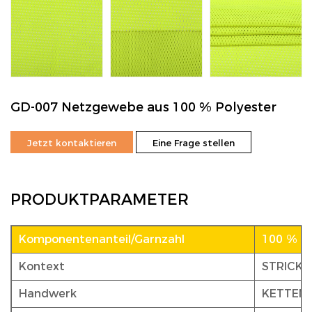
GD-007 Netzgewebe aus 100 % Polyester
Jetzt kontaktieren
Eine Frage stellen
PRODUKTPARAMETER
Komponentenanteil/Garnzahl
100 % Po
Kontext
STRICKE
Handwerk
KETTEN