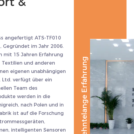
rt &
s angefertigt ATS-TF010
n
, Gegründet im Jahr 2006.
 mit 15 Jahren Erfahrung
Jahrzehntelange Erfahrung
, Textilien und anderen
inen eigenen unabhängigen
 Ltd. verfügt über ein
nellen Team des
dukte werden in die
nigreich, nach Polen und in
brik ist auf die Forschung
 Strommessgeräten,
n, intelligenten Sensoren