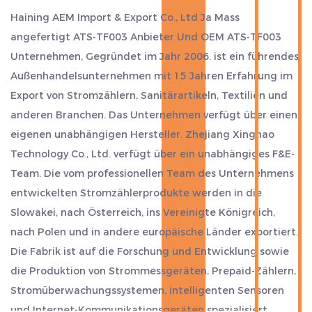
Haining AEM Import & Export Co., Ltd Ja
Mass
angefertigt ATS-TF003 Anbieter
Und
OEM ATS-TF003
Unternehmen
, Gegründet im Jahr 2006. ist ein führendes
Außenhandelsunternehmen mit 15 Jahren Erfahrung im
Export von Stromzählern, Sanitärartikeln, Textilien und
anderen Branchen. Das Unternehmen verfügt über einen
eigenen unabhängigen Hersteller. Zhejiang Xinghao
Technology Co., Ltd. verfügt über ein unabhängiges F&E-
Team. Die vom professionellen Team des Unternehmens
entwickelten Stromzählerprodukte werden in die
Slowakei, nach Österreich, ins Vereinigte Königreich,
nach Polen und in andere europäische Länder exportiert.
Die Fabrik ist auf die Forschung und Entwicklung sowie
die Produktion von Strommessgeräten, Prepaid-Zählern,
Stromüberwachungssystemen, intelligenten Sensoren
und Internet-Kommunikationsgeräten spezialisiert.