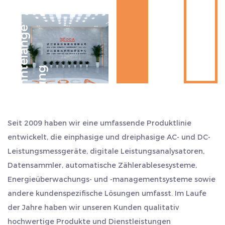
Das Unternehmen liegt strategisch günstig in der Mitte
von Hangzhou, Ningbo und Shanghai, in der Nähe des
J
a
h
r
z
e
h
n
e
l
a
n
g
e
E
r
f
a
h
r
u
n
Schifffahrtshafens. Der Export ist bequem und spart
mehr Zeit und Kosten. Wir betrachten Qualität als unser
Leben und halten stets an dem Arbeitsstil „Aufrichtigkeit
t
g
und Pragmatismus, Beharrlichkeit, Teamarbeit und
Selbsttranszendenz“ fest. Wir heißen Kunden im In- und
Ausland herzlich willkommen, uns zu besuchen, sich
Seit 2009 haben wir eine umfassende Produktlinie
gemeinsam weiterzuentwickeln und Brillanz zu schaffen.
entwickelt, die einphasige und dreiphasige AC- und DC-
Leistungsmessgeräte, digitale Leistungsanalysatoren,
Datensammler, automatische Zählerablesesysteme,
Energieüberwachungs- und -managementsysteme sowie
andere kundenspezifische Lösungen umfasst. Im Laufe
der Jahre haben wir unseren Kunden qualitativ
hochwertige Produkte und Dienstleistungen