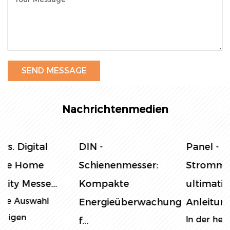
Nachrichtenmedien
DIN -
Panel -
Schienenmesser:
Strommesser: Die
Kompakte
ultimative
Energieüberwachung
Anleitung zur E...
In der heutigen
f...