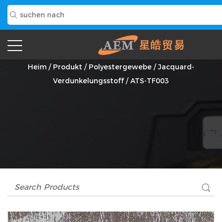
ATS-TF003 Anbieter
Heim
/
Produkt
/
Polyestergewebe
/
Jacquard-
Verdunkelungsstoff
/
ATS-TF003