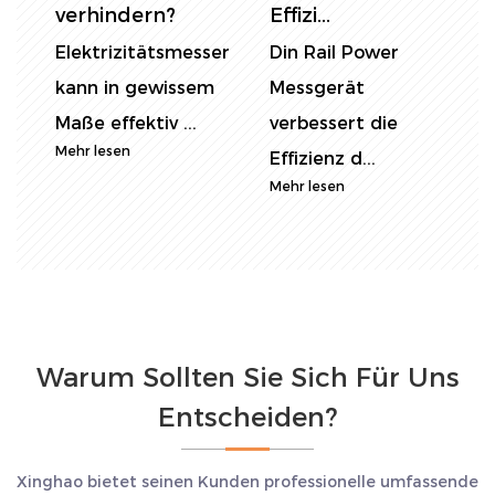
Energ...
neuen
v
In industriellen
E
Standard...
Szenarien gibt es
k
Im Bereich der
signifikante
M
Energiemessung
M
Unterschi...
neue Standards
Mehr lesen
für Aktu...
Mehr lesen
Warum Sollten Sie Sich Für Uns
Entscheiden?
Xinghao bietet seinen Kunden professionelle umfassende