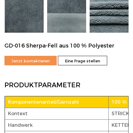
GD-016 Sherpa-Fell aus 100 % Polyester
Jetzt kontaktieren
Eine Frage stellen
PRODUKTPARAMETER
Komponentenanteil/Garnzahl
100 % P
Kontext
STRICKE
Handwerk
KETTEN