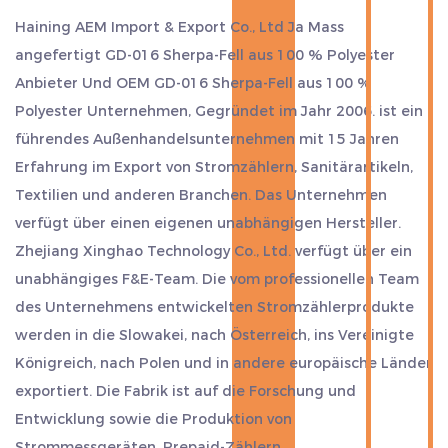
Haining AEM Import & Export Co., Ltd Ja
Mass
angefertigt GD-016 Sherpa-Fell aus 100 % Polyester
Anbieter
Und
OEM GD-016 Sherpa-Fell aus 100 %
Polyester Unternehmen
, Gegründet im Jahr 2006. ist ein
führendes Außenhandelsunternehmen mit 15 Jahren
Erfahrung im Export von Stromzählern, Sanitärartikeln,
Textilien und anderen Branchen. Das Unternehmen
verfügt über einen eigenen unabhängigen Hersteller.
Zhejiang Xinghao Technology Co., Ltd. verfügt über ein
unabhängiges F&E-Team. Die vom professionellen Team
des Unternehmens entwickelten Stromzählerprodukte
werden in die Slowakei, nach Österreich, ins Vereinigte
Königreich, nach Polen und in andere europäische Länder
exportiert. Die Fabrik ist auf die Forschung und
Entwicklung sowie die Produktion von
Strommessgeräten, Prepaid-Zählern,