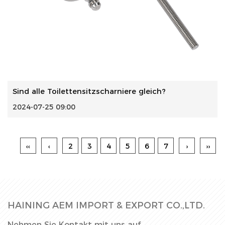
Sind alle Toilettensitzscharniere gleich?
2024-07-25 09:00
‹‹
‹
2
3
4
5
6
7
›
››
HAINING AEM IMPORT & EXPORT CO.,LTD.
Nehmen Sie Kontakt mit uns auf