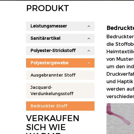
PRODUKT
Leistungsmesser
Bedruckte
Bedruckter
Sanitärartikel
die Stoffob
Polyester-Strickstoff
Heimtextil
von Muster
Polyestergewebe
um den ind
Druckverfah
Ausgebrannter Stoff
und Haptik
Jacquard-
werden aufg
Verdunkelungsstoff
verschiede
Bedruckter Stoff
VERKAUFEN
SICH WIE