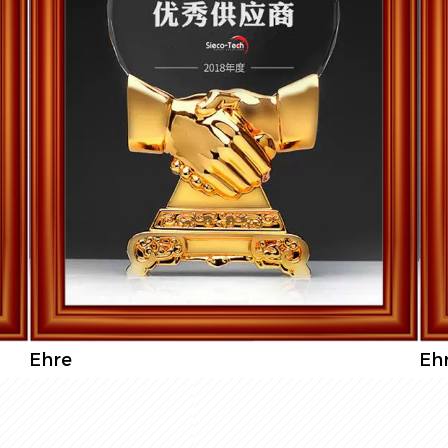
Ehre
Eh